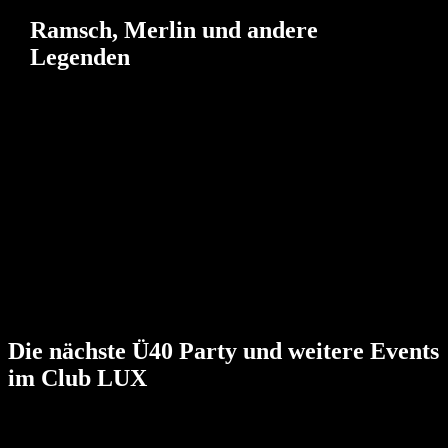
Ramsch, Merlin und andere
Legenden
Auch wenn wir mittlerweile alle ein paar Semester
mehr auf dem Buckel haben, macht uns das nicht
weniger feierwütig, als früher. Es tut nur ein
bißchen länger weh und wir müssen die Kinder
oder Enkelkinder versorgt bekommen.
Feier mit Leuten, die genau so sind wie Du: offen,
interessiert, aktiv und junggeblieben! Feiert
gemeinsam zu den großartigsten Songs der letzten
Jahrzehnte. Die Besten Hits der 70er, 80er, 90er
und 2000er.
Die nächste Ü40 Party und weitere Events
im Club LUX
Club LUX Lahr – Alles außer Mainstream