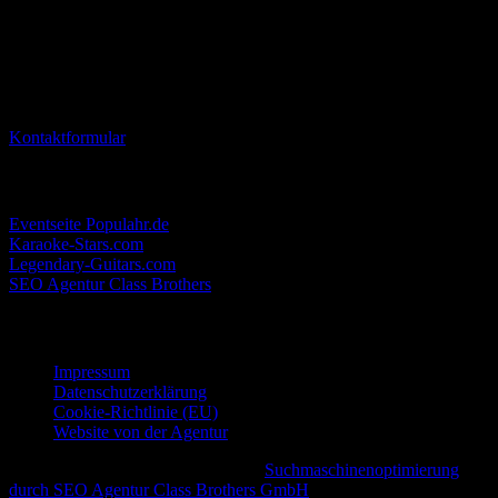
Club L.U.X Lahr
c/o Badische Entertainment GmbH
Fritz Rinderspacher Strasse 1
77933 Lahr
Kontaktformular
Interessante Links
Eventseite Populahr.de
Karaoke-Stars.com
Legendary-Guitars.com
SEO Agentur Class Brothers
Rechtliche Informationen
Impressum
Datenschutzerklärung
Cookie-Richtlinie (EU)
Website von der Agentur
© 2026 - Underground Club LUX |
Suchmaschinenoptimierung
durch SEO Agentur Class Brothers GmbH