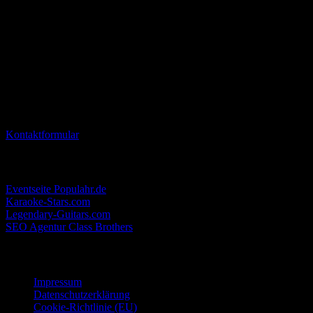
Sichere Dir tolle Vorteile, tausche Dich mit Gästen und der LUX-
Crew aus und sei immer auf dem Laufenden!
Club LUX Lahr – Alles außer Mainstream
Club L.U.X Lahr
c/o Badische Entertainment GmbH
Fritz Rinderspacher Strasse 1
77933 Lahr
Kontaktformular
Interessante Links
Eventseite Populahr.de
Karaoke-Stars.com
Legendary-Guitars.com
SEO Agentur Class Brothers
Rechtliche Informationen
Impressum
Datenschutzerklärung
Cookie-Richtlinie (EU)